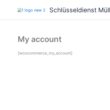
Zum
Schlüsseldienst Mül
Inhalt
springen
My account
[woocommerce_my_account]