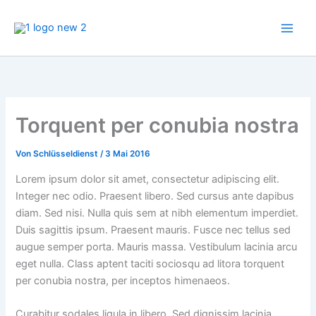
Zum
Inhalt
springen
Torquent per conubia nostra
Von
Schlüsseldienst
/
3 Mai 2016
Lorem ipsum dolor sit amet, consectetur adipiscing elit.
Integer nec odio. Praesent libero. Sed cursus ante dapibus
diam. Sed nisi. Nulla quis sem at nibh elementum imperdiet.
Duis sagittis ipsum. Praesent mauris. Fusce nec tellus sed
augue semper porta. Mauris massa. Vestibulum lacinia arcu
eget nulla. Class aptent taciti sociosqu ad litora torquent
per conubia nostra, per inceptos himenaeos.
Curabitur sodales ligula in libero. Sed dignissim lacinia