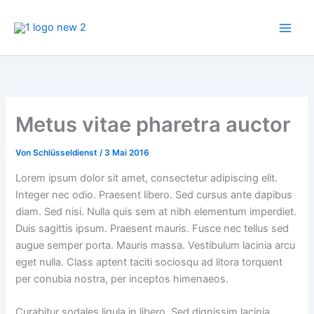
Zum
Inhalt
springen
Metus vitae pharetra auctor
Von
Schlüsseldienst
/
3 Mai 2016
Lorem ipsum dolor sit amet, consectetur adipiscing elit.
Integer nec odio. Praesent libero. Sed cursus ante dapibus
diam. Sed nisi. Nulla quis sem at nibh elementum imperdiet.
Duis sagittis ipsum. Praesent mauris. Fusce nec tellus sed
augue semper porta. Mauris massa. Vestibulum lacinia arcu
eget nulla. Class aptent taciti sociosqu ad litora torquent
per conubia nostra, per inceptos himenaeos.
Curabitur sodales ligula in libero. Sed dignissim lacinia