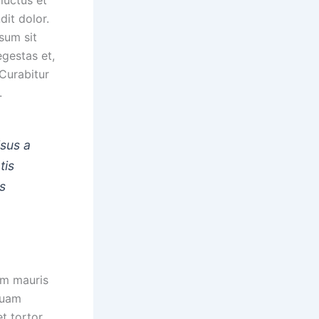
dit dolor.
sum sit
egestas et,
 Curabitur
.
isus a
tis
es
lam mauris
iquam
t tortor.