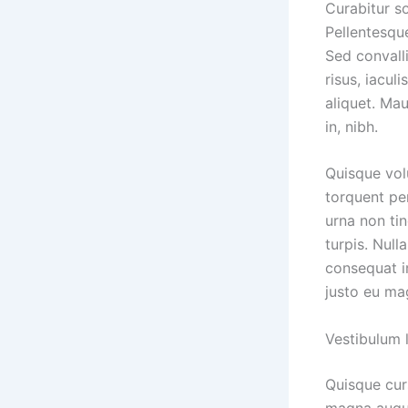
Curabitur so
Pellentesqu
Sed convalli
risus, iaculi
aliquet. Ma
in, nibh.
Quisque vol
torquent pe
urna non tin
turpis. Nulla
consequat i
justo eu ma
Vestibulum l
Quisque cur
magna augue