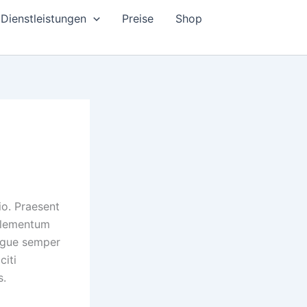
Dienstleistungen
Preise
Shop
io. Praesent
 elementum
augue semper
citi
s.