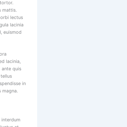
tortor.
 mattis.
Morbi lectus
gula lacinia
ed, euismod
tora
d lacinia,
 ante quis
tellus
spendisse in
us magna.
t interdum
luctus et