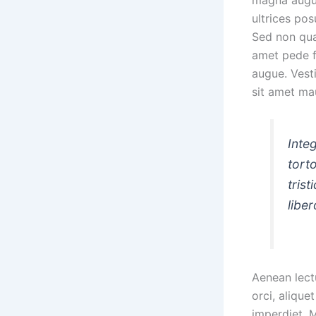
ultrices pos
Sed non qua
amet pede fa
augue. Vesti
sit amet mau
Inte
tort
trist
libe
Aenean lectu
orci, aliquet
imperdiet. M