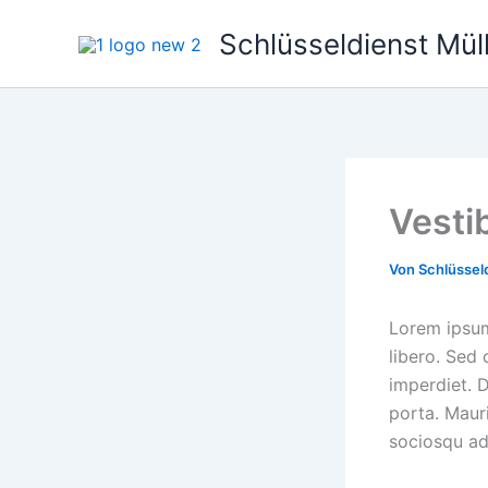
Zum
Schlüsseldienst Mül
Inhalt
springen
Vesti
Von
Schlüssel
Lorem ipsum 
libero. Sed
imperdiet. 
porta. Mauri
sociosqu ad