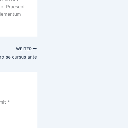
io. Praesent
 elementum
WEITER
bro se cursus ante
 mit
*