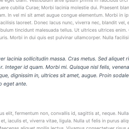
uere cubilia Curae; Morbi lacinia molestie dui. Praesent blan
m. In vel mi sit amet augue congue elementum. Morbi in ip
cilisis laoreet. Donec lacus nunc, viverra nec, blandit vel, 
bulum tincidunt malesuada tellus. Ut ultrices ultrices enim.
ris. Morbi in dui quis est pulvinar ullamcorper. Nulla facilisi
ger lacinia sollicitudin massa. Cras metus. Sed aliquet r
or. Integer id quam. Morbi mi. Quisque nisl felis, venena
ique, dignissim in, ultrices sit amet, augue. Proin sodal
ro eget ante.
s elit, fermentum non, convallis id, sagittis at, neque. Nul
 et, iaculis et, viverra vitae, ligula. Nulla ut felis in purus al
aecenas aliquet mollis lectus. Vivamus consectetuer risus e