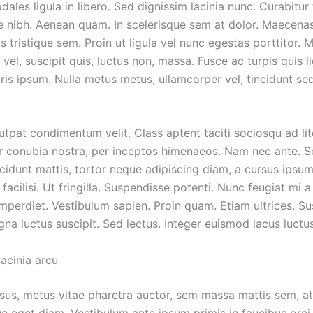
dales ligula in libero. Sed dignissim lacinia nunc. Curabitur 
e nibh. Aenean quam. In scelerisque sem at dolor. Maecenas
s tristique sem. Proin ut ligula vel nunc egestas porttitor. 
s vel, suscipit quis, luctus non, massa. Fusce ac turpis quis li
uris ipsum. Nulla metus metus, ullamcorper vel, tincidunt s
utpat condimentum velit. Class aptent taciti sociosqu ad li
r conubia nostra, per inceptos himenaeos. Nam nec ante. Se
cidunt mattis, tortor neque adipiscing diam, a cursus ipsum
 facilisi. Ut fringilla. Suspendisse potenti. Nunc feugiat mi a 
mperdiet. Vestibulum sapien. Proin quam. Etiam ultrices. Su
gna luctus suscipit. Sed lectus. Integer euismod lacus luct
acinia arcu
sus, metus vitae pharetra auctor, sem massa mattis sem, a
 eget diam. Vestibulum ante ipsum primis in faucibus orci 